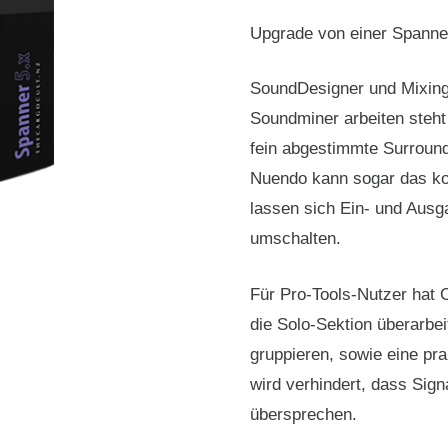
Spanner
Upgrade von einer Spanner
5
upgrade
SoundDesigner und Mixing
von
Soundminer arbeiten steht
Spanner
fein abgestimmte Surroun
4
Nuendo kann sogar das ko
Menge
lassen sich Ein- und Ausg
umschalten.
Für Pro-Tools-Nutzer hat C
die Solo-Sektion überarbeit
gruppieren, sowie eine pra
wird verhindert, dass Sign
übersprechen.