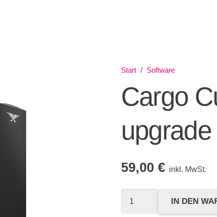
wurde deinem Warenko
Start
/
Software
Cargo Cu
upgrade
59,00
€
inkl. MwSt.
Cargo
IN DEN W
Cult