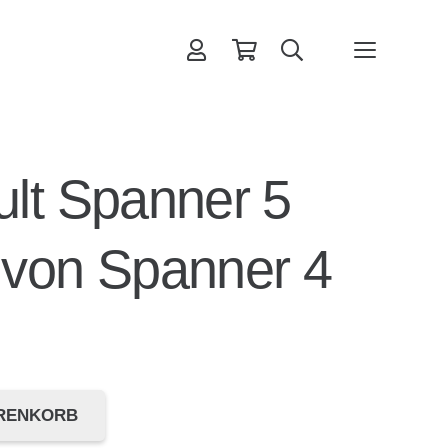
rb hinzugefügt.
lt Spanner 5
 von Spanner 4
ARENKORB