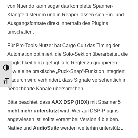
von Nuendo kann sogar das komplette Spanner-
Klangfeld steuern und in Reaper lassen sich Ein- und
Ausgangsformate direkt innerhalb des Plugins
umschalten.
Für Pro-Tools-Nutzer hat Cargo Cult das Timing der
Automation optimiert, die Solo-Sektion überarbeitet, die
Möglichkeit hinzugefügt, alle Regler zu gruppieren,
Umschalten auf hohe Kontraste
sowie eine praktische „Puck-Snap“-Funktion integriert.
Dadurch wird verhindert, dass Signale versehentlich in
Schrift vergrößern
benachbarte Kanäle übersprechen.
Bitte beachtet, dass
AAX DSP (HDX)
mit Spanner 5
nicht mehr unterstützt
wird. Wer auf DSP-Plugins
angewiesen ist, sollte vorerst bei Version 4 bleiben.
Native
und
AudioSuite
werden weiterhin unterstützt.