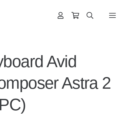
rb hinzugefügt.
board Avid
omposer Astra 2
(PC)