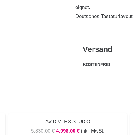
eignet.
Deutsches Tastaturlayout
Versand
KOSTENFREI
ANGEBOT!
AVID MTRX STUDIO
Ursprünglicher
Aktueller
5.830,00
€
4.998,00
€
inkl. MwSt.