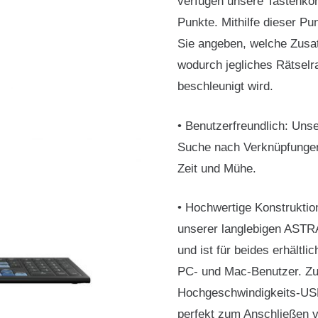
verfügen unsere Tastenkom
Punkte. Mithilfe dieser P
Sie angeben, welche Zusat
wodurch jegliches Rätselra
beschleunigt wird.
• Benutzerfreundlich: Unse
Suche nach Verknüpfungen 
Zeit und Mühe.
• Hochwertige Konstruktio
unserer langlebigen ASTRA
und ist für beides erhältlic
PC- und Mac-Benutzer. Zu 
Hochgeschwindigkeits-USB
perfekt zum Anschließen 