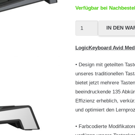
Verfügbar bei Nachbeste
LogicKeyboard
IN DEN W
Avid
Media
LogicKeyboard Avid Med
Composer
Astra
• Design mit geteilten Tas
2
unseres traditionellen Tas
Pro
bietet jetzt mehrere Tast
DE
beeindruckende 135 Abkür
(PC)
Effizienz erheblich, verkü
Menge
und optimiert den Lernpro
• Farbcodierte Modifikator